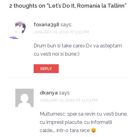
2 thoughts on “
Let’s Do It, Romania la Tallinn
”
foxana398
says:
JANUARY 21, 2010 AT 3:13 PM
Drum bun si take care>:D< va asteptam
cu vesti noi si bune;;)
REPLY
dkanya
says:
JANUARY 21, 2010 AT 11:03 PM
Multumesc, sper sa revin cu vesti bune,
cu impresii placute, cu informatii
calde…. intr-o tara rece