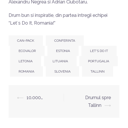
Alexandru Negrea si Adrian Ciubotaru.
Drum bun si inspiratie, din partea intregii echipei
“Let`s Do It, Romania!”
CAN-PACK
CONFERINTA
ECOVALOR
ESTONIA
LET'S DO IT
LETONIA
LITUANIA
PORTUGALIA
ROMANIA
SLOVENIA
TALLINN
Post
⟵
10.000…
Drumul spre
navigation
Tallinn
⟶