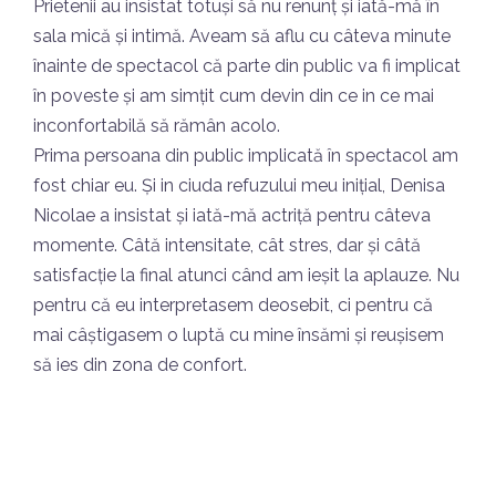
Prietenii au insistat totuși să nu renunț și iată-mă în
sala mică și intimă. Aveam să aflu cu câteva minute
înainte de spectacol că parte din public va fi implicat
în poveste și am simțit cum devin din ce in ce mai
inconfortabilă să rămân acolo.
Prima persoana din public implicată în spectacol am
fost chiar eu. Și in ciuda refuzului meu inițial, Denisa
Nicolae a insistat și iată-mă actriță pentru câteva
momente. Câtă intensitate, cât stres, dar și câtă
satisfacție la final atunci când am ieșit la aplauze. Nu
pentru că eu interpretasem deosebit, ci pentru că
mai câștigasem o luptă cu mine însămi și reușisem
să ies din zona de confort.