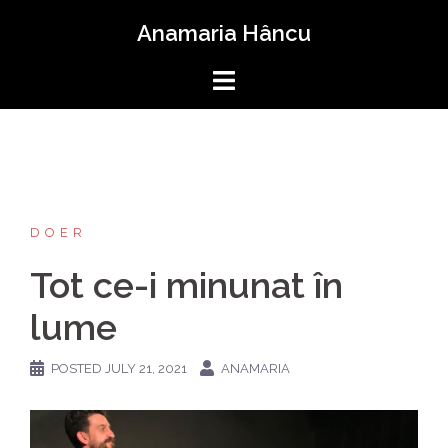
Skip
Anamaria Hâncu
to
content
DOER
Tot ce-i minunat în
lume
POSTED
JULY 21, 2021
ANAMARIA