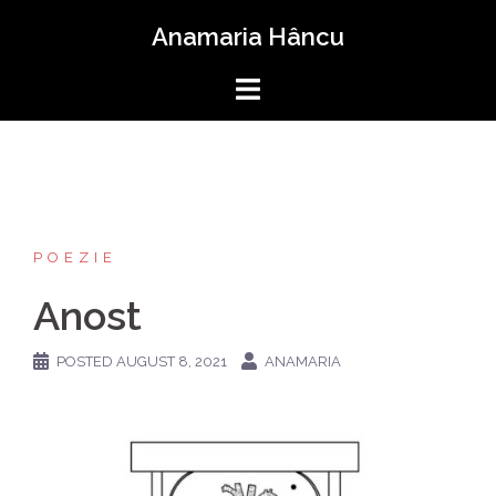
Skip
Anamaria Hâncu
to
content
POEZIE
Anost
POSTED
AUGUST 8, 2021
ANAMARIA