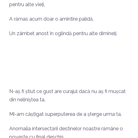
pentru alte vieți,
A rămas acum doar o amintire palidă,
Un zâmbet anost în oglindă pentru alte dimineți.
N-aș fi știut ce gust are curajul dacă nu aș fi mușcat
din neliniștea ta,
Mi-am câștigat superputerea de a șterge urma ta,
Anomalia intersectării destinelor noastre rămâne o
poveste cu final deschis,